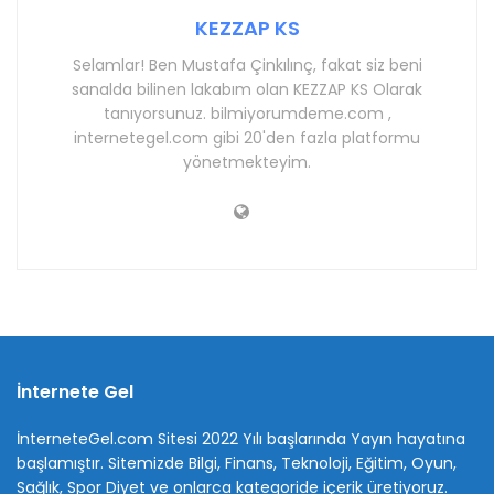
KEZZAP KS
Selamlar! Ben Mustafa Çinkılınç, fakat siz beni
sanalda bilinen lakabım olan KEZZAP KS Olarak
tanıyorsunuz. bilmiyorumdeme.com ,
internetegel.com gibi 20'den fazla platformu
yönetmekteyim.
İnternete Gel
İnterneteGel.com Sitesi 2022 Yılı başlarında Yayın hayatına
başlamıştır. Sitemizde Bilgi, Finans, Teknoloji, Eğitim, Oyun,
Sağlık, Spor Diyet ve onlarca kategoride içerik üretiyoruz.