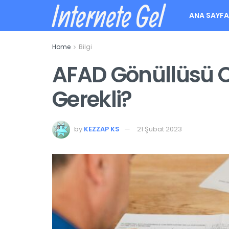
Internete Gel
ANA SAYF
Home
Bilgi
AFAD Gönüllüsü O
Gerekli?
by
KEZZAP KS
21 Şubat 2023