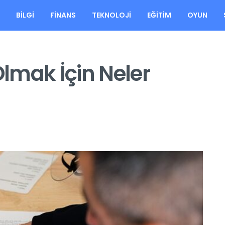
A
BILGI
FINANS
TEKNOLOJI
EĞITIM
OYUN
lmak İçin Neler