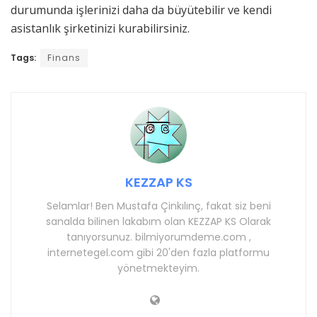
durumunda işlerinizi daha da büyütebilir ve kendi
asistanlık şirketinizi kurabilirsiniz.
Tags:
Finans
KEZZAP KS
Selamlar! Ben Mustafa Çinkılınç, fakat siz beni
sanalda bilinen lakabım olan KEZZAP KS Olarak
tanıyorsunuz. bilmiyorumdeme.com ,
internetegel.com gibi 20'den fazla platformu
yönetmekteyim.