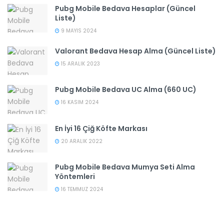
Pubg Mobile Bedava Hesaplar (Güncel
Liste)
9 MAYIS 2024
Valorant Bedava Hesap Alma (Güncel Liste)
15 ARALIK 2023
Pubg Mobile Bedava UC Alma (660 UC)
16 KASIM 2024
En İyi 16 Çiğ Köfte Markası
20 ARALIK 2022
Pubg Mobile Bedava Mumya Seti Alma
Yöntemleri
16 TEMMUZ 2024