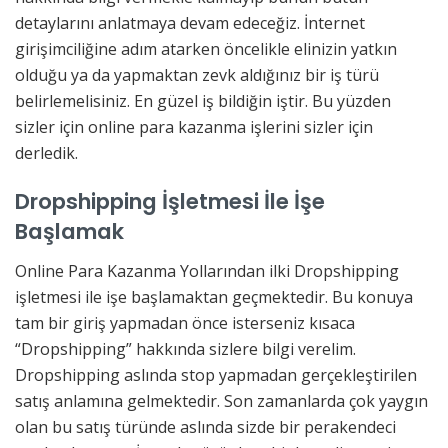
detaylarını anlatmaya devam edeceğiz. İnternet
girişimciliğine adım atarken öncelikle elinizin yatkın
olduğu ya da yapmaktan zevk aldığınız bir iş türü
belirlemelisiniz. En güzel iş bildiğin iştir. Bu yüzden
sizler için online para kazanma işlerini sizler için
derledik.
Dropshipping İşletmesi İle İşe
Başlamak
Online Para Kazanma Yollarından ilki Dropshipping
işletmesi ile işe başlamaktan geçmektedir. Bu konuya
tam bir giriş yapmadan önce isterseniz kısaca
“Dropshipping” hakkında sizlere bilgi verelim.
Dropshipping aslında stop yapmadan gerçekleştirilen
satış anlamına gelmektedir. Son zamanlarda çok yaygın
olan bu satış türünde aslında sizde bir perakendeci