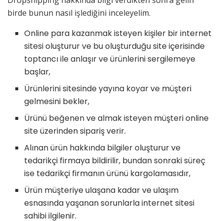
birde bunun nasıl işlediğini inceleyelim.
Online para kazanmak isteyen kişiler bir internet
sitesi oluşturur ve bu oluşturduğu site içerisinde
toptancı ile anlaşır ve ürünlerini sergilemeye
başlar,
Ürünlerini sitesinde yayına koyar ve müşteri
gelmesini bekler,
Ürünü beğenen ve almak isteyen müşteri online
site üzerinden sipariş verir.
Alınan ürün hakkında bilgiler oluşturur ve
tedarikçi firmaya bildirilir, bundan sonraki süreç
ise tedarikçi firmanın ürünü kargolamasıdır,
Ürün müşteriye ulaşana kadar ve ulaşım
esnasında yaşanan sorunlarla internet sitesi
sahibi ilgilenir.