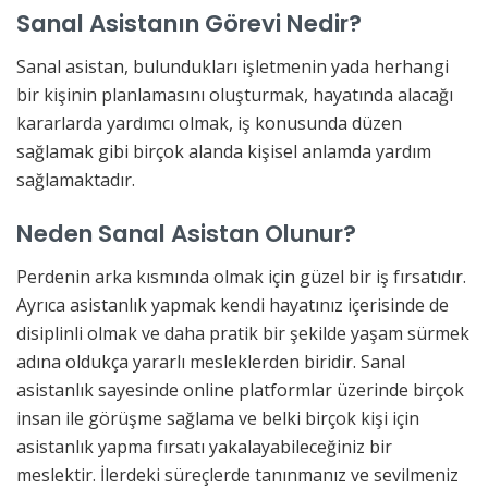
Sanal Asistanın Görevi Nedir?
Sanal asistan, bulundukları işletmenin yada herhangi
bir kişinin planlamasını oluşturmak, hayatında alacağı
kararlarda yardımcı olmak, iş konusunda düzen
sağlamak gibi birçok alanda kişisel anlamda yardım
sağlamaktadır.
Neden Sanal Asistan Olunur?
Perdenin arka kısmında olmak için güzel bir iş fırsatıdır.
Ayrıca asistanlık yapmak kendi hayatınız içerisinde de
disiplinli olmak ve daha pratik bir şekilde yaşam sürmek
adına oldukça yararlı mesleklerden biridir. Sanal
asistanlık sayesinde online platformlar üzerinde birçok
insan ile görüşme sağlama ve belki birçok kişi için
asistanlık yapma fırsatı yakalayabileceğiniz bir
meslektir. İlerdeki süreçlerde tanınmanız ve sevilmeniz