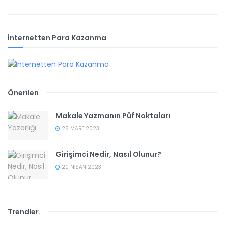
İnternetten Para Kazanma
Önerilen
Makale Yazmanın Püf Noktaları
25 MART 2023
Girişimci Nedir, Nasıl Olunur?
20 NISAN 2023
Trendler
.