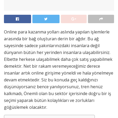
Online para kazanma yolları aslında yapılan işlemlerle
arasında bir bağ oluşturan derin bir ağdır. Bu ağ
sayesinde sadece yakınlarınızdaki insanlara değil
dünyanın bütün her yerinden insanlara ulaşabilirsiniz.
Elbette herkese ulaşabilmek daha çok satış yapabilmek
demektir. Net bir rakam veremeyeceğimiz derece
insanlar artık online girişime yöneldi ve hala yönelmeye
devam etmektedir. Siz bu konuda geç kaldığınızı
düşünüyorsanız bence yanılıyorsunuz, tren henüz
kalkmadı, Önemli olan bu sektör içerisinde doğru bir iş
seçimi yaparak bütün kolaylıkları ve zorlukları
göğüslemek olacaktır.