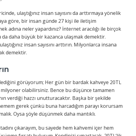
cinde, ulaştığınız insan sayısını da arttırmaya yönelik
aya göre, bir insan günde 27 kişi ile iletişim
ek adına neler yapardınız? İnternet aracılığı ile birçok
u da daha büyük bir kazanca ulaşmak demektir.
ulaştığınız insan sayısını arttırın. Milyonlarca insana
ak demektir.
rın
ylediğini görüyorum; Her gün bir bardak kahveye 20TL
 milyoner olabilirsiniz. Bence bu düşünce tamamen
ın verdiği hazzı unutturacaktır. Başka bir şekilde
içmemem gerek çünkü buna harcadığım parayı korursam
alık. Oysa şöyle düşünmek daha mantıklı.
adını çıkarayım, bu sayede hem kahvemi içer hem
ünme fırsatı bulurum. Kendinizi şımartarak, 20TL’lik