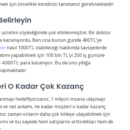
mek için öncelikle kendinizi tanımanız gerekmektedir.
elirleyin
ücretini söylediğimde çok etkilenmiştim. Bir doktor
ara kazanıyordu. Ben ona bunun günde 400TL’ye
nın
nasıl 1000TL olabileceği hakkında tavsiyelerde
ını yapabilmek için 100 bin TL’yi 250 iş gününe
4.000TL para kazanıyor. Bu da onu yıllığa
yapmaktadır.
ri O Kadar Çok Kazanç
zanmayı hedefliyorsanız, 1 milyon insana ulaşmayı
 ve net anlamı, ne kadar müşteri o kadar kazanç.
mız zaman onların daha çok kitleye ulaşabilmek için
rını ve bu sayede hem satışlarını arttırdıkları hem de
.