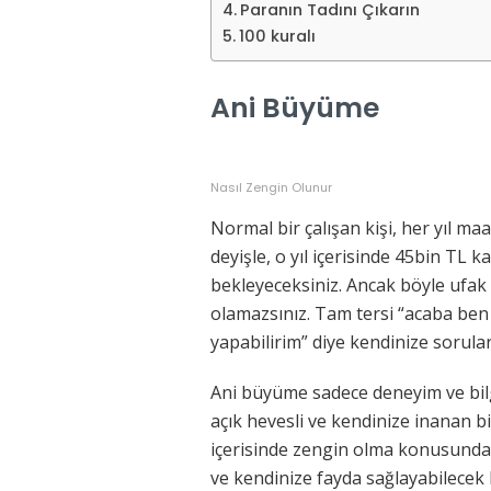
Paranın Tadını Çıkarın
100 kuralı
Ani Büyüme
Nasıl Zengin Olunur
Normal bir çalışan kişi, her yıl m
deyişle, o yıl içerisinde 45bin TL 
bekleyeceksiniz. Ancak böyle ufak a
olamazsınız. Tam tersi “acaba ben 
yapabilirim” diye kendinize sorula
Ani büyüme sadece deneyim ve bil
açık hevesli ve kendinize inanan b
içerisinde zengin olma konusunda h
ve kendinize fayda sağlayabilecek h