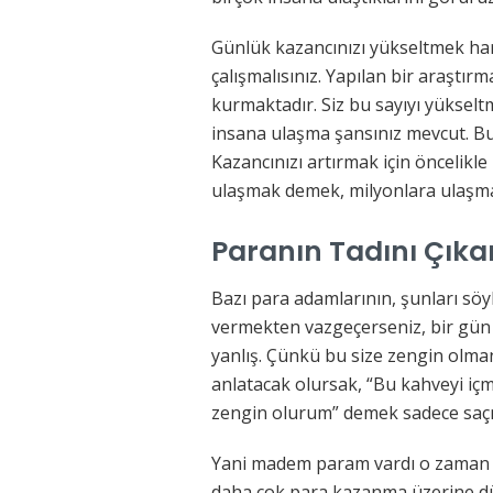
Günlük kazancınızı yükseltmek hari
çalışmalısınız. Yapılan bir araştırm
kurmaktadır. Siz bu sayıyı yükseltm
insana ulaşma şansınız mevcut. B
Kazancınızı artırmak için öncelikle 
ulaşmak demek, milyonlara ulaşm
Paranın Tadını Çıka
Bazı para adamlarının, şunları sö
vermekten vazgeçerseniz, bir gün
yanlış. Çünkü bu size zengin olman
anlatacak olursak, “Bu kahveyi 
zengin olurum” demek sadece saçm
Yani madem param vardı o zaman t
daha çok para kazanma üzerine düş