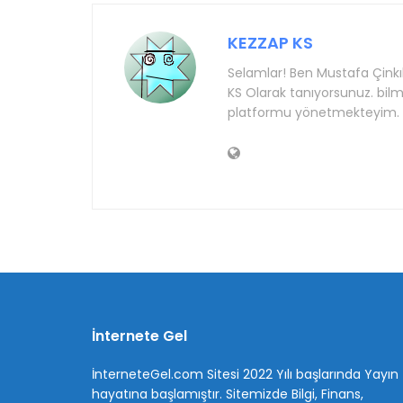
KEZZAP KS
Selamlar! Ben Mustafa Çinkıl
KS Olarak tanıyorsunuz. bi
platformu yönetmekteyim.
İnternete Gel
İnterneteGel.com Sitesi 2022 Yılı başlarında Yayın
hayatına başlamıştır. Sitemizde Bilgi, Finans,