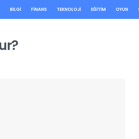
A
BILGI
FINANS
TEKNOLOJI
EĞITIM
OYUN
ur?