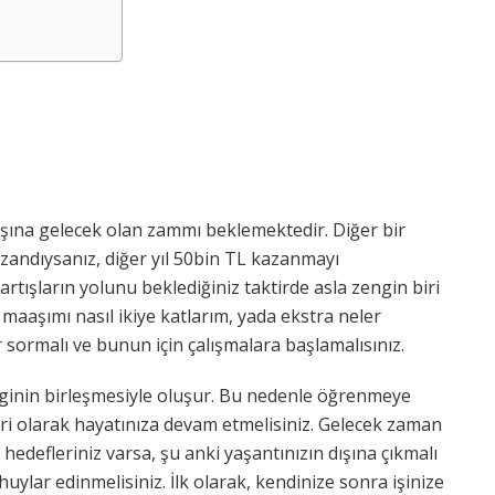
aaşına gelecek olan zammı beklemektedir. Diğer bir
kazandıysanız, diğer yıl 50bin TL kazanmayı
rtışların yolunu beklediğiniz taktirde asla zengin biri
maaşımı nasıl ikiye katlarım, yada ekstra neler
r sormalı ve bunun için çalışmalara başlamalısınız.
ginin birleşmesiyle oluşur. Bu nedenle öğrenmeye
iri olarak hayatınıza devam etmelisiniz. Gelecek zaman
edefleriniz varsa, şu anki yaşantınızın dışına çıkmalı
uylar edinmelisiniz. İlk olarak, kendinize sonra işinize