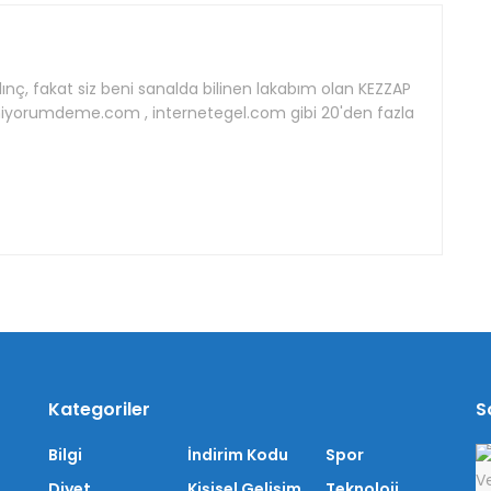
ınç, fakat siz beni sanalda bilinen lakabım olan KEZZAP
lmiyorumdeme.com , internetegel.com gibi 20'den fazla
Kategoriler
S
Bilgi
İndirim Kodu
Spor
Diyet
Kişisel Gelişim
Teknoloji