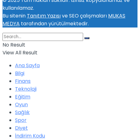
© 2025 Tüm hakları saklıdır. İzinsiz kopyalanamaz ve
kullanılamaz.
Bu sitenin
Tanıtım Yazısı
ve SEO çalışmaları
MUKAS
MEDYA
tarafından yürütülmektedir.
No Result
View All Result
Ana Sayfa
Bilgi
Finans
Teknoloji
Eğitim
Oyun
Sağlık
Spor
Diyet
İndirim Kodu