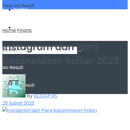
View All Result
Sağlık
Spor
Home
Finans
İnstagram’dan Para
Kazanmanın Yolları 2023
No Result
View All Result
by
KEZZAP KS
25 Şubat 2023